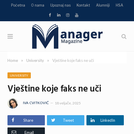
Početna
O nama
Upoznaj nas
Kontakt
Alumniji
HSA
TikTok
Facebook
LinkedIn
Instagram
YouTube
»
»
Home
University
Vještine koje faks ne uči
UNIVERSITY
Vještine koje faks ne uči
IVA CVITKOVIĆ
18 veljače, 2025
Share
Tweet
LinkedIn
Email