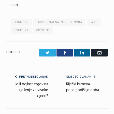
sam.
BURNOUT
EMOCIONALNA INTELIGENCIJA
FAKS
KONFLIKT
VJEŠTINE
PODIJELI
Twitter
Facebook
LinkedIn
Email
PRETHODNI ČLANAK
SLJEDEĆI ČLANAK
Je li bojkot trgovina
Riječki karneval –
rješenje za visoke
peto godišnje doba
cijene?