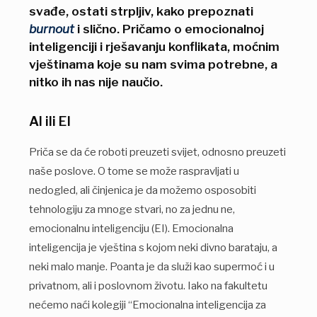
svađe, ostati strpljiv, kako prepoznati
burnout
i slično. Pričamo o emocionalnoj
inteligenciji i rješavanju konflikata, moćnim
vještinama koje su nam svima potrebne, a
nitko ih nas nije naučio.
AI ili EI
Priča se da će roboti preuzeti svijet, odnosno preuzeti
naše poslove. O tome se može raspravljati u
nedogled, ali činjenica je da možemo osposobiti
tehnologiju za mnoge stvari, no za jednu ne,
emocionalnu inteligenciju (EI). Emocionalna
inteligencija je vještina s kojom neki divno barataju, a
neki malo manje. Poanta je da služi kao supermoć i u
privatnom, ali i poslovnom životu. Iako na fakultetu
nećemo naći kolegiji “Emocionalna inteligencija za