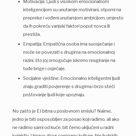
Motivacija: Ljudi s visokom emocionalnom
inteligencijom su unutarnje motivirani, otporni na
prepreke i vođeni unutarnjom ambicijom, umjesto
da ih pokreću vanjski faktori poput novca ili
prestiža.
Empatija: Empatična osoba ima suosjećanje i
može se povezati s drugima na emocionalnoj
razini, što joj omogućuje iskreno reagiranje na
tuđe brige i osjećaje.
Socijalne vještine: Emocionalno inteligentni ljudi
znaju graditi povjerenje s drugima i brzo steći
poštovanje ljudi koje upoznaju.
No zašto je EI bitna u poslovnom smislu? Naime,
jedno je biti osposobljen za posao koji radimo, ali ako
ne radimo sami od kuće, bit ćemo uključeni u radni
kolektiv. Upravo zbog
company
kulture, tim ljudskih