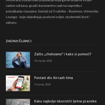
radom održava, gradi i konstantno radi na napretku i
poboljšanju časopisa. Sastoji od 3 rubrike – Business, University,
Lounge - koje objedinjuju poslovni svijet, studentski život i
zabavu.
ZADNJI ČLANCI
Zašto „chokeamo“ i kako si pomoći?
23 srpnja, 2026
Postani dio Aircash tima
9 srpnja, 2026
Kako najbolje iskoristiti ljetne praznike