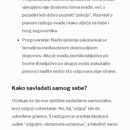
vjerojatno nije doslovno tema svađe, već u
pozadini leži dobro poznati “princip”. Razmisli o
pravom razlogu svađe i kako utječe na tebe i
tvog sugovornika.
Pregovaranje: Način rješenja sukoba koji se
temelji na međusobnom dobrovoljnom
dogovoru. Ako je svađa završila isključivo po
tvome ili isključivo po drugoj osobi, pokušajte
ponovo i nađite nešto što odgovara obje strane.
Kako savladati samog sebe?
Očekuje se da ove vještine savladamo samostalno,
kroz odgoj i odrastanje. No, taj “odgoj” ide do
određene granice. S razlogom je srednja škola još
uvijek “odgojno-obrazovna ustanova”, a fakultet samo