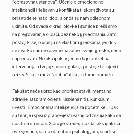
“obrazovna ustanova”. Učenje o emocionalnoj
inteligenciji i rješavanju konflikata tijekom života su
prilagođene našoj dobi, a onda su nam odjednom
ukinute. Od svađa o krađi olovke i gumice prešli smo
na pregovaranje o plaći, bez nekog predznanja. Zato
postoji klišej o učenju na vlastitim greškama, jer dok
se svatko sam ne osvrne na sebe i svoje greške, neće
napredovati. No ako ipak osjećaš da je potrebna
intervencija u tvojoj samoregulaciji, postoje tečajevi i
retreats
koje možeš pohađati koji u tome pomažu.
Fakultet neće ubrzo kao prioritet staviti mentalno
zdravlje naspram ocjena i uspjeha niti u kurikulum
uvesti „Emocionalna inteligencija za početnike”. Ipak
su teorije i spisi iz prapovijesti važniji od znanja kako se
nositi sa stresom. S druge strane, možda faks ipak uči
ove vještine, samo obrnutom psihologijom, snađi se