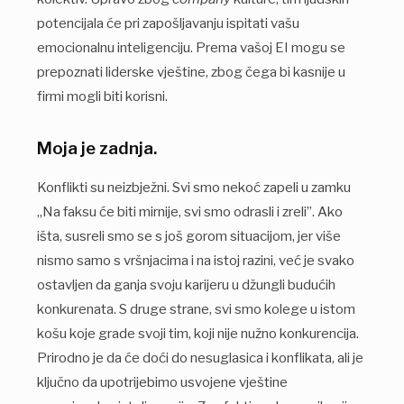
potencijala će pri zapošljavanju ispitati vašu
emocionalnu inteligenciju. Prema vašoj EI mogu se
prepoznati liderske vještine, zbog čega bi kasnije u
firmi mogli biti korisni.
Moja je zadnja.
Konflikti su neizbježni. Svi smo nekoć zapeli u zamku
„Na faksu će biti mirnije, svi smo odrasli i zreli”. Ako
išta, susreli smo se s još gorom situacijom, jer više
nismo samo s vršnjacima i na istoj razini, već je svako
ostavljen da ganja svoju karijeru u džungli budućih
konkurenata. S druge strane, svi smo kolege u istom
košu koje grade svoji tim, koji nije nužno konkurencija.
Prirodno je da će doći do nesuglasica i konflikata, ali je
ključno da upotrijebimo usvojene vještine