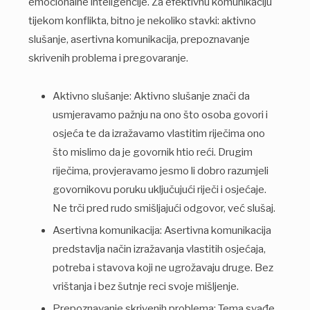
emocionalne inteligencije. Za efektivnu komunikaciju
tijekom konflikta, bitno je nekoliko stavki: aktivno
slušanje, asertivna komunikacija, prepoznavanje
skrivenih problema i pregovaranje.
Aktivno slušanje: Aktivno slušanje znači da
usmjeravamo pažnju na ono što osoba govori i
osjeća te da izražavamo vlastitim riječima ono
što mislimo da je govornik htio reći. Drugim
riječima, provjeravamo jesmo li dobro razumjeli
govornikovu poruku uključujući riječi i osjećaje.
Ne trči pred rudo smišljajući odgovor, već slušaj.
Asertivna komunikacija: Asertivna komunikacija
predstavlja način izražavanja vlastitih osjećaja,
potreba i stavova koji ne ugrožavaju druge. Bez
vrištanja i bez šutnje reci svoje mišljenje.
Prepoznavanje skrivenih problema: Tema svađe