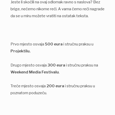
Jeste li skočili na ovaj odlomak ravno s naslova? Bez
brige, nećemo nikome reći. A vama ćemo reći nagrade
da se u miru možete vratiti na ostatak teksta.
Prvo mjesto osvaja
500 eura
i stručnu praksu u
Projektilu.
Drugo mjesto osvaja
300 eura
i stručnu praksu na
Weekend Media Festivalu
.
Treće mjesto osvaja
200 eura
i stručnu praksu u
poznatom poduzeću.