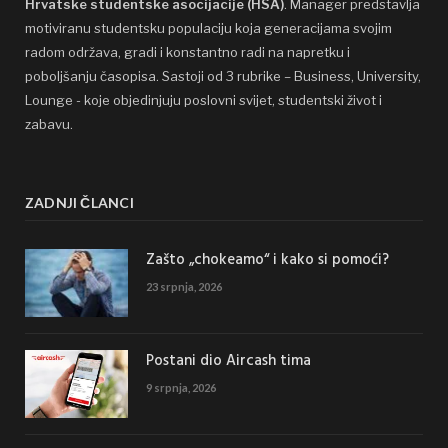
Hrvatske studentske asocijacije (HSA)
. Manager predstavlja
motiviranu studentsku populaciju koja generacijama svojim
radom održava, gradi i konstantno radi na napretku i
poboljšanju časopisa. Sastoji od 3 rubrike – Business, University,
Lounge - koje objedinjuju poslovni svijet, studentski život i
zabavu.
ZADNJI ČLANCI
Zašto „chokeamo“ i kako si pomoći?
23 srpnja, 2026
Postani dio Aircash tima
9 srpnja, 2026