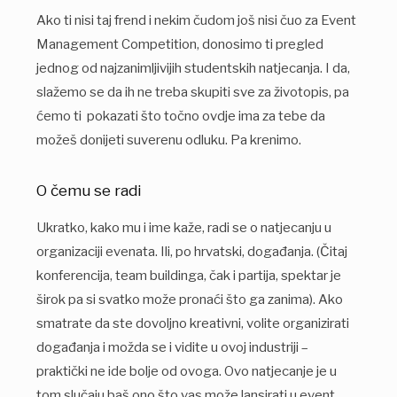
Ako ti nisi taj frend i nekim čudom još nisi čuo za Event
Management Competition, donosimo ti pregled
jednog od najzanimljivijih studentskih natjecanja. I da,
slažemo se da ih ne treba skupiti sve za životopis, pa
ćemo ti pokazati što točno ovdje ima za tebe da
možeš donijeti suverenu odluku. Pa krenimo.
O čemu se radi
Ukratko, kako mu i ime kaže, radi se o natjecanju u
organizaciji evenata. Ili, po hrvatski, događanja. (Čitaj
konferencija, team buildinga, čak i partija, spektar je
širok pa si svatko može pronaći što ga zanima). Ako
smatrate da ste dovoljno kreativni, volite organizirati
događanja i možda se i vidite u ovoj industriji –
praktički ne ide bolje od ovoga. Ovo natjecanje je u
tom slučaju baš ono što vas može lansirati u event