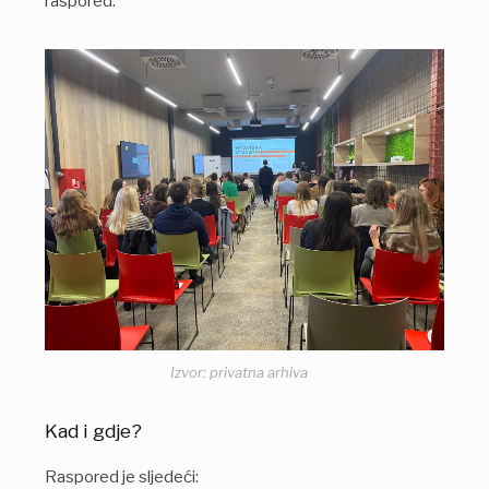
raspored.
Izvor: privatna arhiva
Kad i gdje?
Raspored je sljedeći: