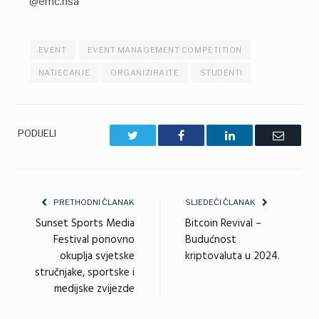
@emc.hsa
EVENT
EVENT MANAGEMENT COMPETITION
NATJECANJE
ORGANIZIRAJTE
STUDENTI
PODIJELI
Twitter
Facebook
LinkedIn
Email
PRETHODNI ČLANAK
SLJEDEĆI ČLANAK
Sunset Sports Media
Bitcoin Revival –
Festival ponovno
Budućnost
okuplja svjetske
kriptovaluta u 2024.
stručnjake, sportske i
medijske zvijezde