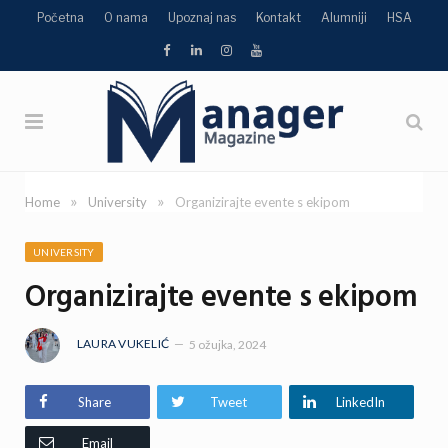
Početna
O nama
Upoznaj nas
Kontakt
Alumniji
HSA
TikTok
Facebook
LinkedIn
Instagram
YouTube
»
»
Home
University
Organizirajte evente s ekipom
UNIVERSITY
Organizirajte evente s ekipom
LAURA VUKELIĆ
5 ožujka, 2024
Share
Tweet
LinkedIn
Email