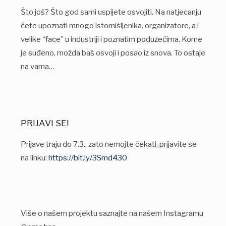
Što još? Što god sami uspijete osvojiti. Na natjecanju
ćete upoznati mnogo istomišljenika, organizatore, a i
velike “face” u industriji i poznatim poduzećima. Kome
je suđeno, možda baš osvoji i posao iz snova. To ostaje
na vama…
PRIJAVI SE!
Prijave traju do 7.3., zato nemojte čekati, prijavite se
na linku:
https://bit.ly/3Smd430
Više o našem projektu saznajte na našem Instagramu